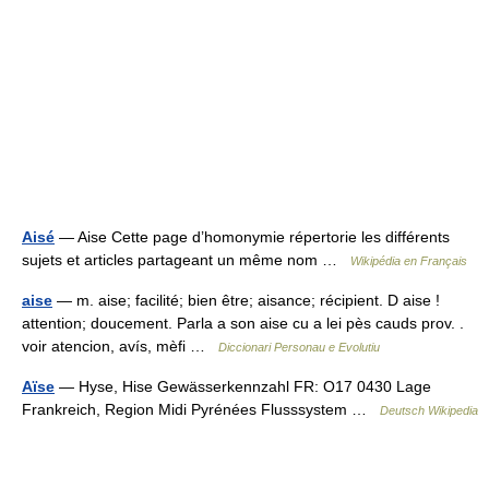
Aisé
— Aise Cette page d’homonymie répertorie les différents
sujets et articles partageant un même nom …
Wikipédia en Français
aise
— m. aise; facilité; bien être; aisance; récipient. D aise !
attention; doucement. Parla a son aise cu a lei pès cauds prov. .
voir atencion, avís, mèfi …
Diccionari Personau e Evolutiu
Aïse
— Hyse, Hise Gewässerkennzahl FR: O17 0430 Lage
Frankreich, Region Midi Pyrénées Flusssystem …
Deutsch Wikipedia