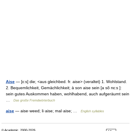
Aise
— [ɛ:s] die; <aus gleichbed. fr. aise> (veraltet) 1. Wohlstand.
2. Bequemlichkeit, Gemächlichkeit; à son aise sein [a sõ nɛ:s ]:
sein gutes Auskommen haben, wohlhabend, auch aufgeräumt sein
…
Das große Fremdwörterbuch
aise
— aise·weed; li·aise; mal·aise; …
English syllables
© Academic, 2000-2026