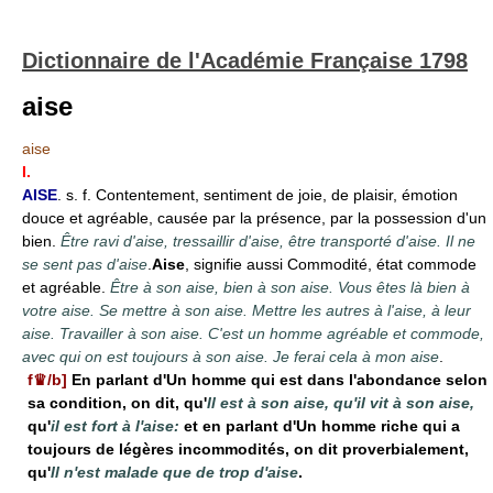
Dictionnaire de l'Académie Française 1798
aise
aise
I.
AISE
. s. f. Contentement, sentiment de joie, de plaisir, émotion
douce et agréable, causée par la présence, par la possession d'un
bien.
Être ravi d'aise, tressaillir d'aise, être transporté d'aise. Il ne
se sent pas d'aise
.
Aise
, signifie aussi Commodité, état commode
et agréable.
Être à son aise, bien à son aise. Vous êtes là bien à
votre aise. Se mettre à son aise. Mettre les autres à l'aise, à leur
aise. Travailler à son aise. C'est un homme agréable et commode,
avec qui on est toujours à son aise. Je ferai cela à mon aise
.
f♛/b]
En parlant d'Un homme qui est dans l'abondance selon
sa condition, on dit, qu'
Il est à son aise, qu'il vit à son aise,
qu'
il est fort à l'aise:
et en parlant d'Un homme riche qui a
toujours de légères incommodités, on dit proverbialement,
qu'
Il n'est malade que de trop d'aise
.