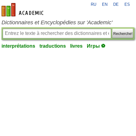
RU
EN
DE
ES
fr-academic.com
Dictionnaires et Encyclopédies sur 'Academic'
Recherche!
interprétations
traductions
livres
Игры ⚽