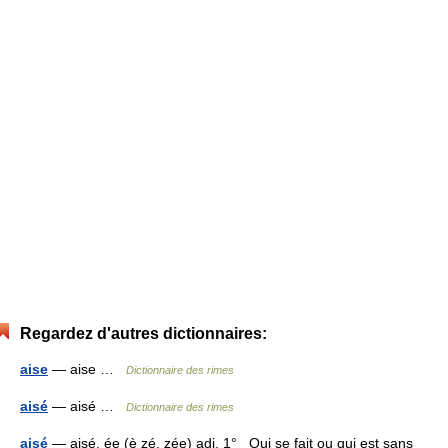
Regardez d'autres dictionnaires:
aise
— aise …
Dictionnaire des rimes
aisé
— aisé …
Dictionnaire des rimes
aisé
— aisé, ée (è zé, zée) adj. 1° Qui se fait ou qui est sans