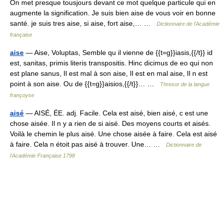
On met presque tousjours devant ce mot quelque particule qui en
augmente la signification. Je suis bien aise de vous voir en bonne
santé. je suis tres aise, si aise, fort aise,… …
Dictionnaire de l'Académie
française
aise
— Aise, Voluptas, Semble qu il vienne de {{t=g}}iasis,{{/t}} id
est, sanitas, primis literis transpositis. Hinc dicimus de eo qui non
est plane sanus, Il est mal à son aise, Il est en mal aise, Il n est
point à son aise. Ou de {{t=g}}aisios,{{/t}}… …
Thresor de la langue
françoyse
aisé
— AISÉ, ÉE. adj. Facile. Cela est aisé, bien aisé, c est une
chose aisée. Il n y a rien de si aisé. Des moyens courts et aisés.
Voilà le chemin le plus aisé. Une chose aisée à faire. Cela est aisé
à faire. Cela n étoit pas aisé à trouver. Une… …
Dictionnaire de
l'Académie Française 1798