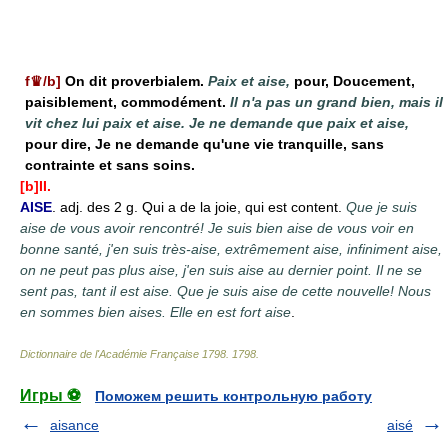
f♛/b]
On dit proverbialem.
Paix et aise,
pour, Doucement,
paisiblement, commodément.
Il n'a pas un grand bien, mais il
vit chez lui paix et aise. Je ne demande que paix et aise,
pour dire, Je ne demande qu'une vie tranquille, sans
contrainte et sans soins.
[b]II.
AISE
. adj. des 2 g. Qui a de la joie, qui est content.
Que je suis
aise de vous avoir rencontré! Je suis bien aise de vous voir en
bonne santé, j'en suis très-aise, extrêmement aise, infiniment aise,
on ne peut pas plus aise, j'en suis aise au dernier point. Il ne se
sent pas, tant il est aise. Que je suis aise de cette nouvelle! Nous
en sommes bien aises. Elle en est fort aise
.
Dictionnaire de l'Académie Française 1798
.
1798
.
Игры ⚽
Поможем решить контрольную работу
aisance
aisé